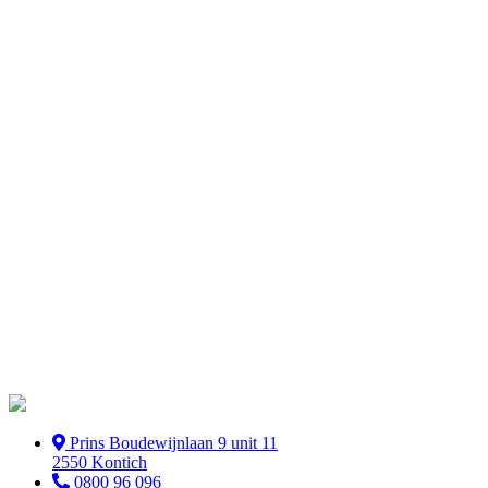
Absoluut. We leren onze medewerkers werken met
milieuvriendelijke schoonmaakproducten en -methoden.
Duurzaamheid, net als ergonomische werken is een integraal
onderdeel van onze trainingsprogramma’s.
Prins Boudewijnlaan 9 unit 11
2550 Kontich
0800 96 096